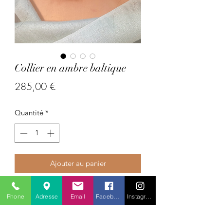
Collier en ambre baltique
Prix
285,00 €
Quantité
*
Ajouter au panier
Pays :
Phone
Adresse
Email
Facebook
Instagram
Pierres précieuses/semi-précieuses :
ambre baltique