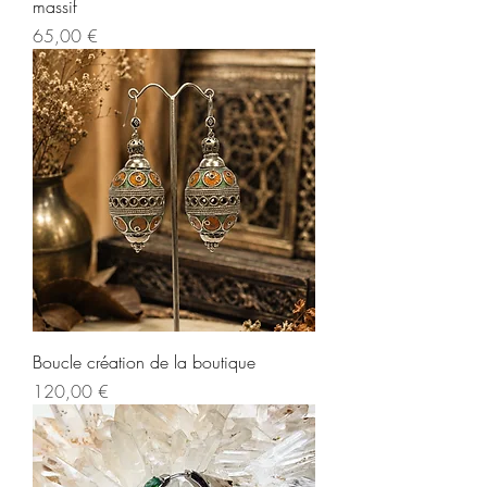
massif
Prix
65,00 €
Boucle création de la boutique
Prix
120,00 €