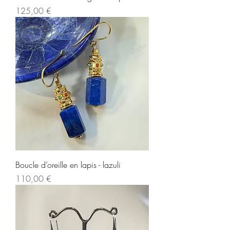
Prix
125,00 €
Boucle d’oreille en lapis - lazuli
Prix
110,00 €