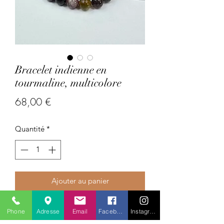
Bracelet indienne en
tourmaline, multicolore
Prix
68,00 €
Quantité
*
Ajouter au panier
Paye : Inde
Phone
Adresse
Email
Facebook
Instagram
Bracelet en Tourmaline Multicolore –