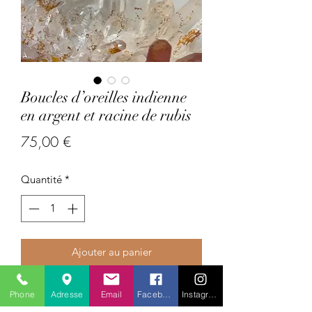
Boucles d’oreilles indienne
en argent et racine de rubis
Prix
75,00 €
Quantité
*
Ajouter au panier
Pays : Inde
Phone
Adresse
Email
Facebook
Instagram
Pierres précieuses/semi-précieuses :