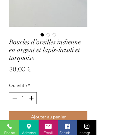
Boucles d’oreilles indienne
en argent et lapis-lazuli et
turquoise
Prix
38,00 €
Quantité
*
Ajouter au panier
Phone
Adresse
Email
Facebook
Instagram
Pays : Inde