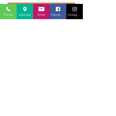
Ajouter au panier
Phone
Adresse
Email
Facebook
Instagram
Pays : Inde
Pierres précieuses : labradorite
Métaux précieux :
Les merveilles de Kaboul
01 55 42 13 50
9 Rue Dupuytren 75006 Paris
©2020 par Les merveilles de Kaboul.
Do Not Sell My Personal Information