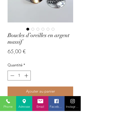
Boucles d’oreilles en argent
massif
Prix
65,00 €
Quantité
*
Ajouter au panier
Pays : Inde
Phone
Adresse
Email
Facebook
Instagram
Pierres précieuses :