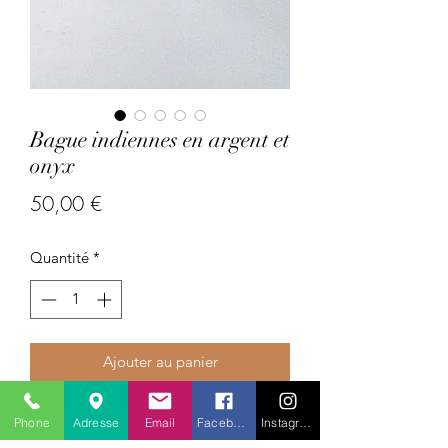
Bague indiennes en argent et
onyx
Prix
50,00 €
Quantité
*
Ajouter au panier
Pays : Inde
Phone
Adresse
Email
Facebook
Instagram
Pierres précieuses/semi-précieuses :