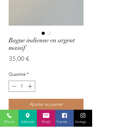
Bague indienne en argent
massif
Prix
35,00 €
Quantité
*
Ajouter au panier
Pays : Inde
Phone
Adresse
Email
Facebook
Instagram
Pierres précieuses :