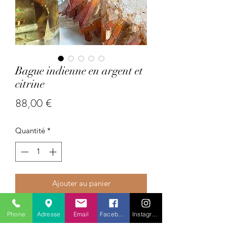
Bague indienne en argent et
citrine
Prix
88,00 €
Quantité
*
Ajouter au panier
Pays : Inde
Phone
Adresse
Email
Facebook
Instagram
Pierres précieuses : citrine