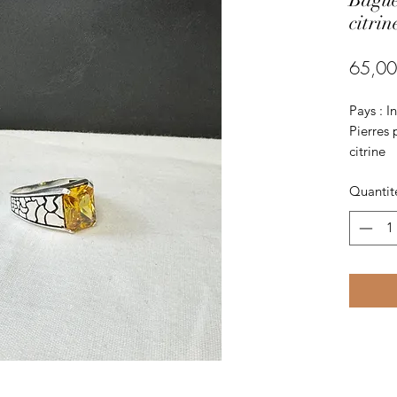
citrin
65,00
Pays : I
Pierres 
citrine
Métaux p
Quantit
La taille
15.6 mm 
15.9 mm 
16.2 mm 
16.6 mm 
16.9 mm 
17.2 mm 
17.5 mm 
17.8 mm 