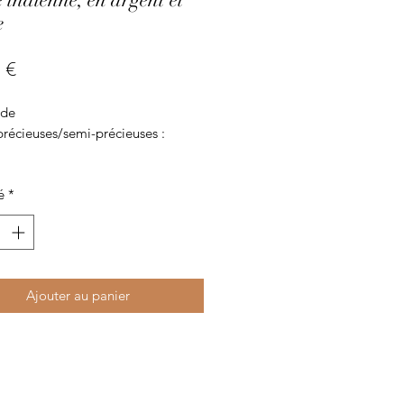
e
Prix
 €
nde
précieuses/semi-précieuses :
récieux : argent massif
é
*
 est ajustable :
correspond à la taille 49
correspond à la taille 50
Ajouter au panier
correspond à la taille 51
correspond à la taille 52
correspond à la taille 53
correspond à la taille 54
correspond à la taille 55
correspond à la taille 56