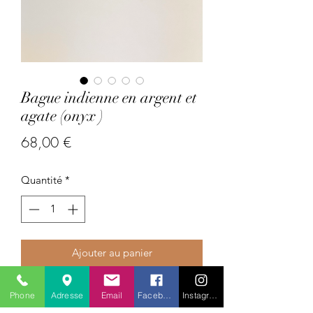
Bague indienne en argent et
agate (onyx )
Prix
68,00 €
Quantité
*
Ajouter au panier
Pays : Inde
Phone
Adresse
Email
Facebook
Instagram
Pierres précieuses : agate (onyx)