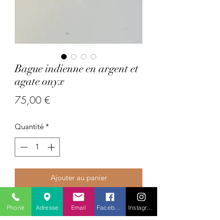
Bague indienne en argent et
agate onyx
Prix
75,00 €
Quantité
*
Ajouter au panier
Pays : Inde
Phone
Adresse
Email
Facebook
Instagram
Pierres précieuses :agate onyx