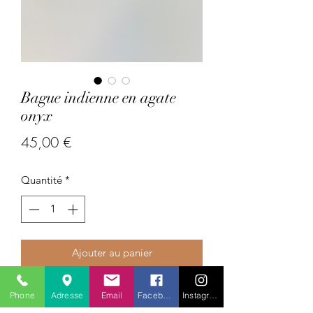
Bague indienne en agate
onyx
Prix
45,00 €
Quantité
*
Ajouter au panier
Pays : Inde
Phone
Adresse
Email
Facebook
Instagram
Pierres précieuses : agate onyx