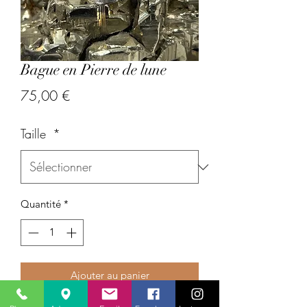
Bague en Pierre de lune
Prix
75,00 €
Taille
*
Quantité
*
Ajouter au panier