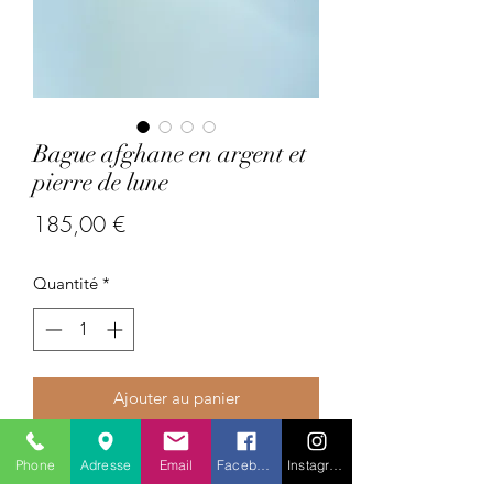
Bague afghane en argent et
pierre de lune
Prix
185,00 €
Quantité
*
Ajouter au panier
Pays : Afghanistan
Phone
Adresse
Email
Facebook
Instagram
Pierres précieuses : pierre de lune