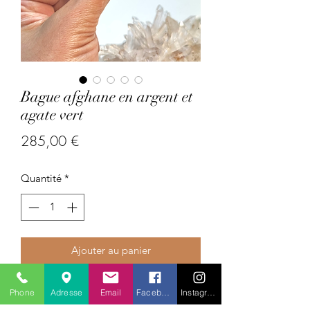
Bague afghane en argent et
agate vert
Prix
285,00 €
Quantité
*
Ajouter au panier
Pays : Afghanistan
Phone
Adresse
Email
Facebook
Instagram
Pierres précieuses :agate verte