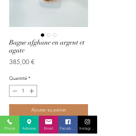
Bague afghane en argent et
agate
Prix
385,00 €
Quantité
*
Ajouter au panier
Pays : Afghanistan
Phone
Adresse
Email
Facebook
Instagram
Pierres précieuses : agate